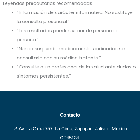
Leyendas precautorias recomendadas
“Información de carácter informativo. No sustituye
la consulta presencial.”
“Los resultados pueden variar de persona a
persona.”
“Nunca suspenda medicamentos indicados sin
consultarlo con su médico tratante.”
“Consulte a un profesional de la salud ante dudas o
síntomas persistentes.”
Contacto
📍 Av. La Cima 757, La Cima, Zapopan, Jalisco, México
CP45134.